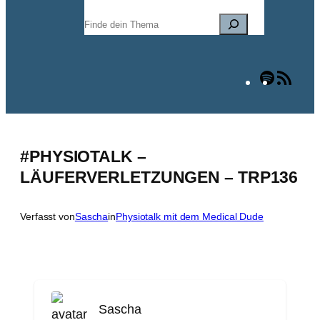
Suchen
Spotify
RSS
Fee
#PHYSIOTALK –
LÄUFERVERLETZUNGEN – TRP136
Verfasst von
Sascha
in
Physiotalk mit dem Medical Dude
Sascha