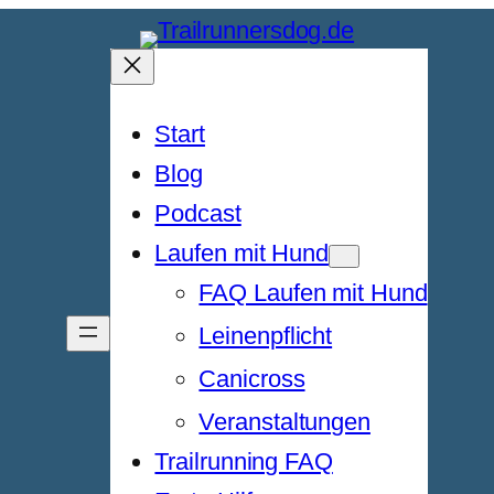
Start
Blog
Podcast
Laufen mit Hund
FAQ Laufen mit Hund
Leinenpflicht
Canicross
Veranstaltungen
Trailrunning FAQ