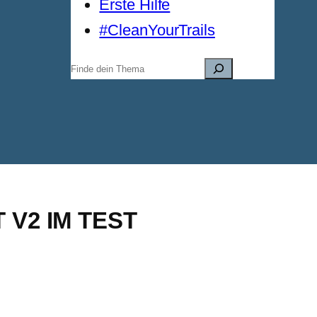
Erste Hilfe
#CleanYourTrails
Suchen
V2 IM TEST