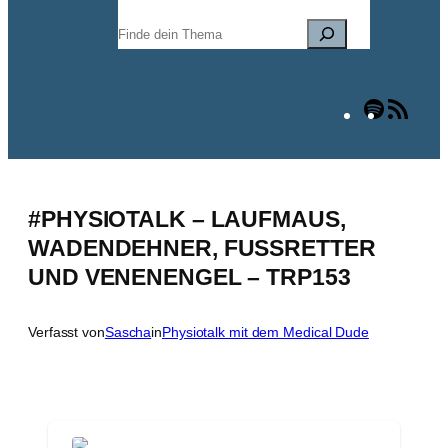
Suchen
Spotify
RSS
Fee
#PHYSIOTALK – LAUFMAUS,
WADENDEHNER, FUSSRETTER
UND VENENENGEL – TRP153
Verfasst von
Sascha
in
Physiotalk mit dem Medical Dude