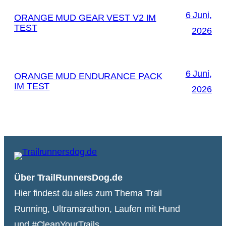
6 Juni,
ORANGE MUD GEAR VEST V2 IM
TEST
2026
6 Juni,
ORANGE MUD ENDURANCE PACK
IM TEST
2026
Über TrailRunnersDog.de
Hier findest du alles zum Thema Trail
Running, Ultramarathon, Laufen mit Hund
und #CleanYourTrails.