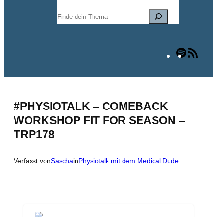
Suchen
Spotify
RSS
Fee
#PHYSIOTALK – COMEBACK
WORKSHOP FIT FOR SEASON –
TRP178
Verfasst von
Sascha
in
Physiotalk mit dem Medical Dude