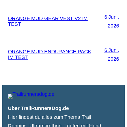
6 Juni,
ORANGE MUD GEAR VEST V2 IM
TEST
2026
6 Juni,
ORANGE MUD ENDURANCE PACK
IM TEST
2026
Über TrailRunnersDog.de
Hier findest du alles zum Thema Trail
Running, Ultramarathon, Laufen mit Hund