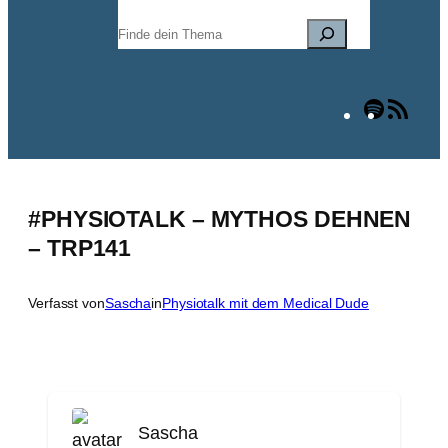
Suchen
Spotify
RSS
Fee
#PHYSIOTALK – MYTHOS DEHNEN
– TRP141
Verfasst von
Sascha
in
Physiotalk mit dem Medical Dude
Sascha