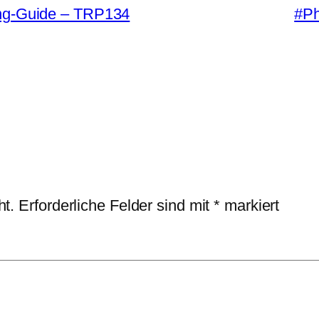
ing-Guide – TRP134
#Ph
ht.
Erforderliche Felder sind mit
*
markiert