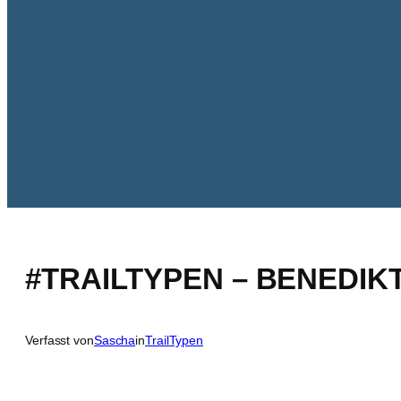
#TRAILTYPEN – BENEDIK
Verfasst von
Sascha
in
TrailTypen