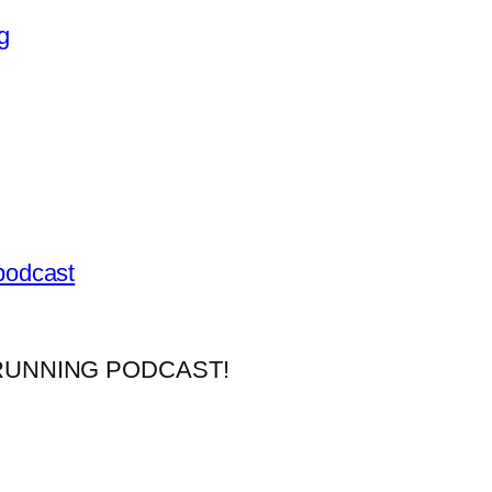
g
podcast
RUNNING PODCAST!