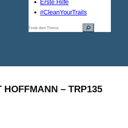
Erste Hilfe
#CleanYourTrails
Suchen
T HOFFMANN – TRP135