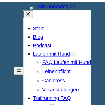
Start
Blog
Podcast
Laufen mit Hund
FAQ Laufen mit Hund
Leinenpflicht
Canicross
Veranstaltungen
Trailrunning FAQ