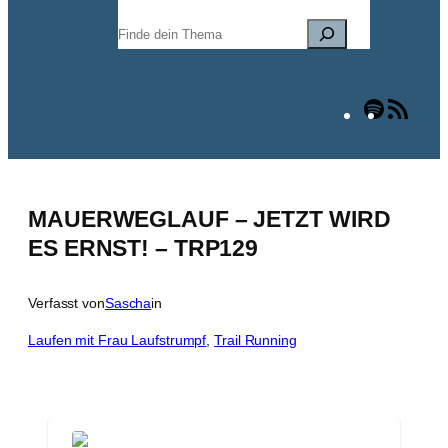
Suchen
Spotify
RSS
Fee
MAUERWEGLAUF – JETZT WIRD
ES ERNST! – TRP129
Verfasst von
Sascha
in
Laufen mit Frau Laufstrumpf
, 
Trail Running