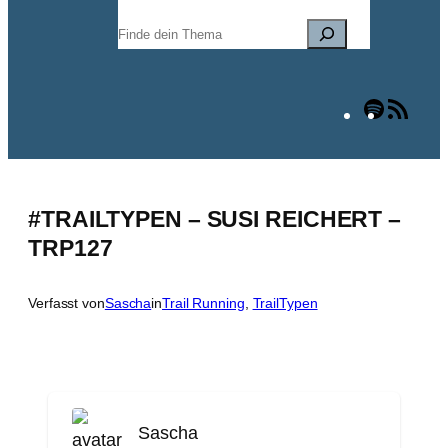
Suchen
Spotify
RSS
Fee
#TRAILTYPEN – SUSI REICHERT –
TRP127
Verfasst von
Sascha
in
Trail Running
, 
TrailTypen
Sascha