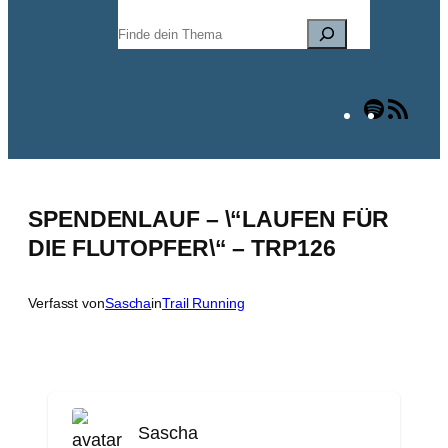
Suchen
Spotify
RSS
Fee
SPENDENLAUF – \“LAUFEN FÜR
DIE FLUTOPFER\“ – TRP126
Verfasst von
Sascha
in
Trail Running
Sascha