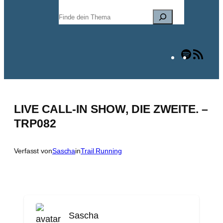
Suchen
Spotify
RSS
Fee
LIVE CALL-IN SHOW, DIE ZWEITE. –
TRP082
Verfasst von
Sascha
in
Trail Running
Sascha