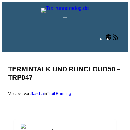
Zum
Inhalt
springen
Spotify
RSS
Fee
TERMINTALK UND RUNCLOUD50 –
TRP047
Verfasst von
Sascha
in
Trail Running