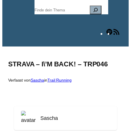
Suchen
Spotify
RSS
Fee
STRAVA – I\’M BACK! – TRP046
Verfasst von
Sascha
in
Trail Running
Sascha