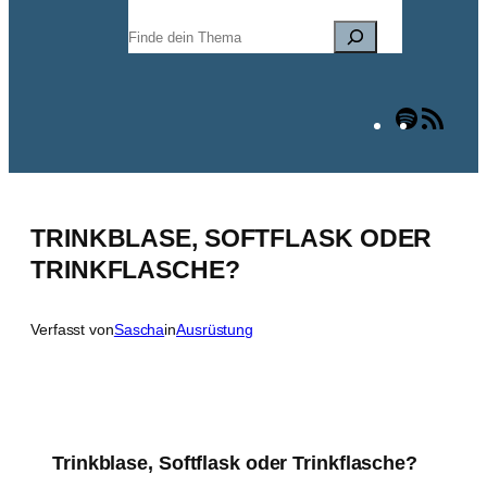
Suchen
Spotify
RSS
Fee
TRINKBLASE, SOFTFLASK ODER
TRINKFLASCHE?
Verfasst von
Sascha
in
Ausrüstung
Trinkblase, Softflask oder Trinkflasche?