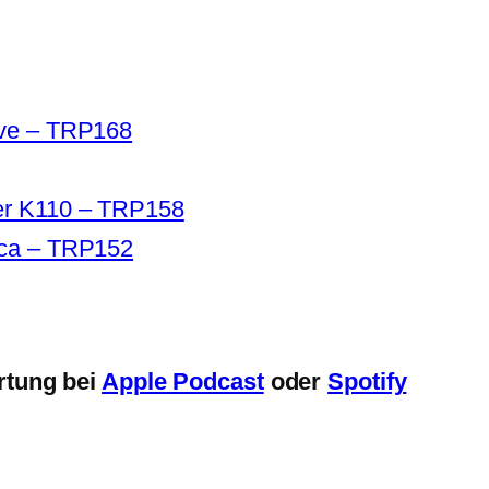
ive – TRP168
er K110 – TRP158
rca – TRP152
rtung bei
Apple Podcast
oder
Spotify