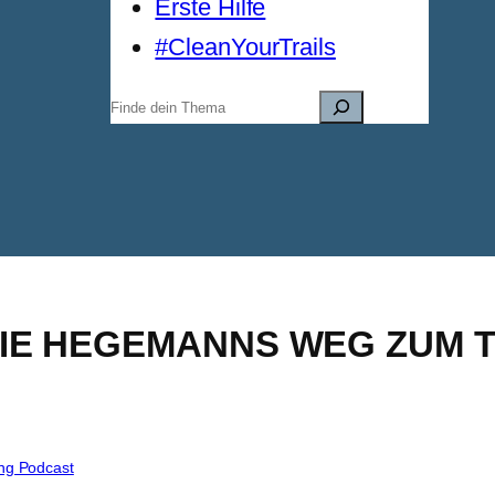
Erste Hilfe
#CleanYourTrails
Suchen
HIE HEGEMANNS WEG ZUM 
ng Podcast