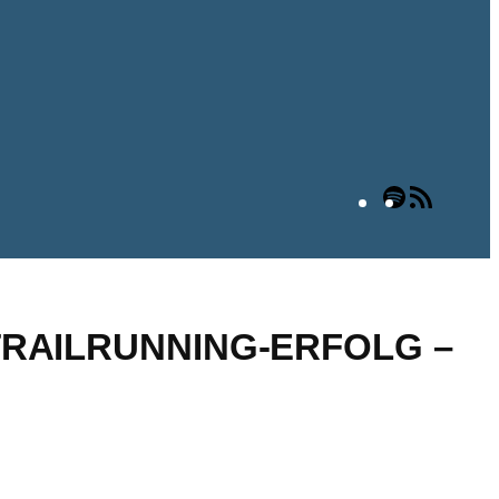
Spotify
RSS-
Feed
TRAILRUNNING-ERFOLG –