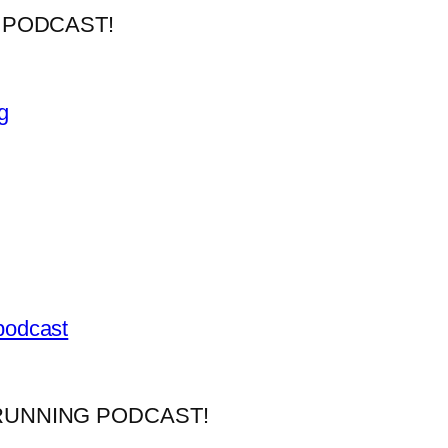
 PODCAST!
g
podcast
RUNNING PODCAST!