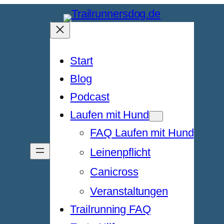
Start
Blog
Podcast
Laufen mit Hund
FAQ Laufen mit Hund
Leinenpflicht
Canicross
Veranstaltungen
Trailrunning FAQ