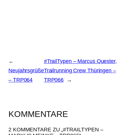
←
#TrailTypen – Marcus Quester,
Neujahrsgrüße
Trailrunning Crew Thüringen –
– TRP064
TRP066
→
KOMMENTARE
2 KOMMENTARE ZU „#TRAILTYPEN –