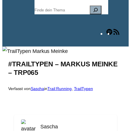
Suchen
Spotify
RSS
Fee
#TRAILTYPEN – MARKUS MEINKE
– TRP065
Verfasst von
Sascha
in
Trail Running
, 
TrailTypen
Sascha