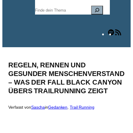
Suchen
Spotify
RSS
Fee
REGELN, RENNEN UND
GESUNDER MENSCHENVERSTAND
– WAS DER FALL BLACK CANYON
ÜBERS TRAILRUNNING ZEIGT
Verfasst von
Sascha
in
Gedanken
, 
Trail Running