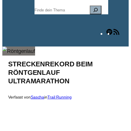
Suchen
Spotify
RSS
Fee
STRECKENREKORD BEIM
RÖNTGENLAUF
ULTRAMARATHON
Verfasst von
Sascha
in
Trail Running