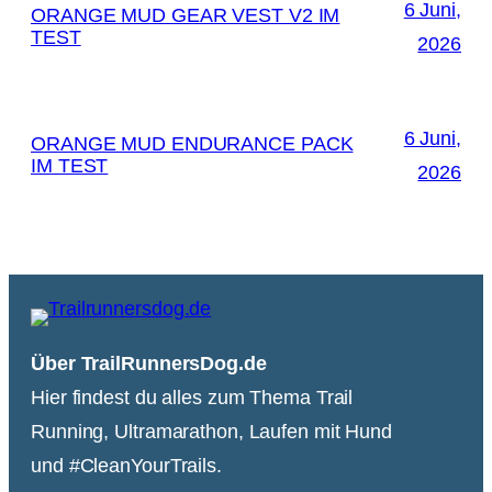
6 Juni,
ORANGE MUD GEAR VEST V2 IM
TEST
2026
6 Juni,
ORANGE MUD ENDURANCE PACK
IM TEST
2026
Über TrailRunnersDog.de
Hier findest du alles zum Thema Trail
Running, Ultramarathon, Laufen mit Hund
und #CleanYourTrails.