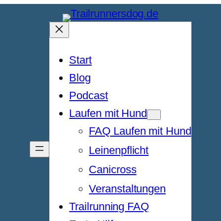
Start
Blog
Podcast
Laufen mit Hund
FAQ Laufen mit Hund
Leinenpflicht
Canicross
Veranstaltungen
Trailrunning FAQ