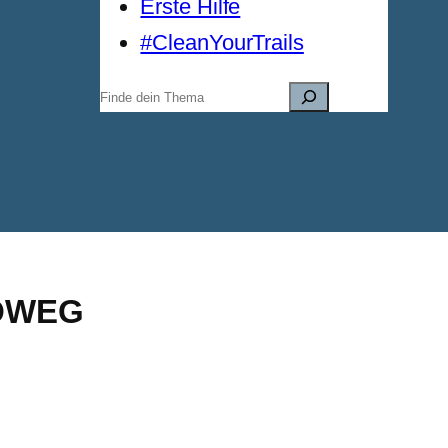
Erste Hilfe
#CleanYourTrails
Suchen
DWEG