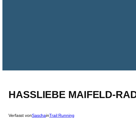
HASSLIEBE MAIFELD-RA
Verfasst von
Sascha
in
Trail Running