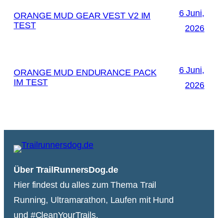
6 Juni,
ORANGE MUD GEAR VEST V2 IM
TEST
2026
6 Juni,
ORANGE MUD ENDURANCE PACK
IM TEST
2026
Über TrailRunnersDog.de
Hier findest du alles zum Thema Trail
Running, Ultramarathon, Laufen mit Hund
und #CleanYourTrails.