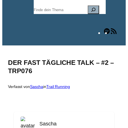
Suchen
Spotify
RSS
Fee
DER FAST TÄGLICHE TALK – #2 –
TRP076
Verfasst von
Sascha
in
Trail Running
Sascha