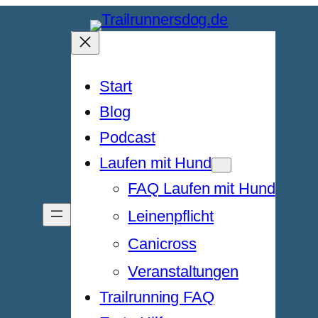
Start
Blog
Podcast
Laufen mit Hund
FAQ Laufen mit Hund
Leinenpflicht
Canicross
Veranstaltungen
Trailrunning FAQ