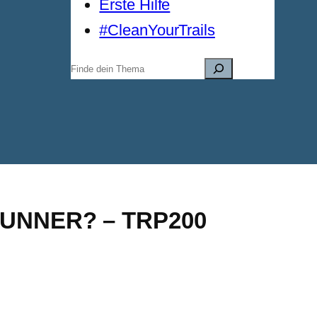
Erste Hilfe
#CleanYourTrails
Suchen
NNER? – TRP200