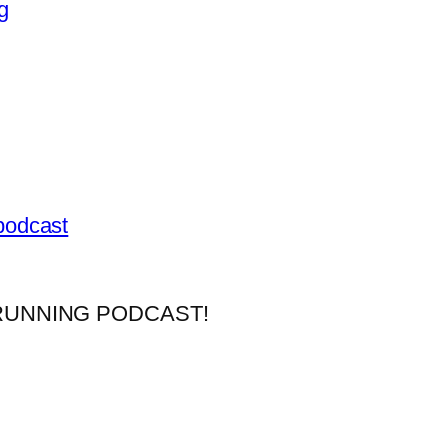
g
podcast
RUNNING PODCAST!