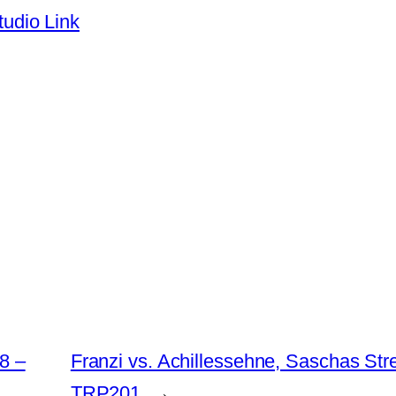
tudio Link
8 –
Franzi vs. Achillessehne, Saschas St
TRP201
→