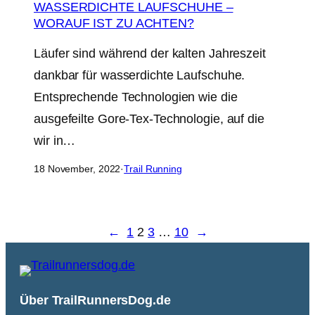
WASSERDICHTE LAUFSCHUHE –
WORAUF IST ZU ACHTEN?
Läufer sind während der kalten Jahreszeit
dankbar für wasserdichte Laufschuhe.
Entsprechende Technologien wie die
ausgefeilte Gore-Tex-Technologie, auf die
wir in…
18 November, 2022
·
Trail Running
←
1
2
3
…
10
→
Über TrailRunnersDog.de