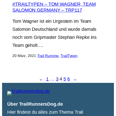
#TRAILTYPEN – TOM WAGNER, TEAM
SALOMON GERMANY – TRP117
Tom Wagner ist ein Urgestein im Team
Salomon Deutschland und wurde damals
noch vom Gripmaster Stephan Repke ins
Team geholt.…
20 März, 2021
·
Trail Running
, 
TrailTypen
←
1
…
3
4
5
6
→
Über TrailRunnersDog.de
Hier findest du alles zum Thema Trail